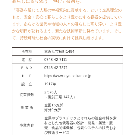
暮らしに寄り添う「包む」技術を。
「容器を通じて人類の幸福繁栄に貢献する」という企業理念の
もと、安全・安心で暮らしをより豊かにする容器を提供してい
ます。あらゆる世代や地域の人々の暮らしに寄り添い、より豊
かな明日が訪れるよう、新たな技術革新に努めています。そし
て、持続可能な社会の実現に向けて挑戦し続けます。
所在地
東近江市種町1494
電 話
0748-42-7111
Ｆ Ａ Ｘ
0748-42-7871
Ｈ Ｐ
https://www.toyo-seikan.co.jp
設 立
1917年
2,576人
従業員数
（滋賀工場 147人）
全国15カ所
事 業 所
海外9カ所
金属やプラスチックとそれらの複合材料を素
材とした包装容器の設計・開発・製造・販
事業内容
売、食品関連機械、包装システムの販売およ
び技術サービス