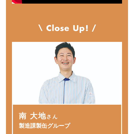
南 大地
さん
製造課製缶グループ