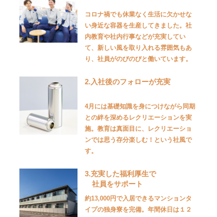
コロナ禍でも休業なく生活に欠かせな
い身近な容器を生産してきました。社
内教育や社内行事などが充実してい
て、新しい風を取り入れる雰囲気もあ
り、社員がのびのびと働いています。
2.入社後のフォローが充実
4月には基礎知識を身につけながら同期
との絆を深めるレクリエーションを実
施。教育は真面目に、レクリエーショ
ンでは思う存分楽しむ！という社風で
す。
3.充実した福利厚生で
社員をサポート
約13,000円で入居できるマンションタ
イプの独身寮を完備。年間休日は１２