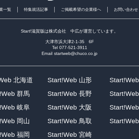
業一覧
特集就活記事
ご掲載希望の企業様へ
お問い合わせ
Start!滋賀版は
株式会社 中広
が運営しています。
大津市浜大津2-1-35 6F
Tel
077-521-3911
Email
startweb@chuco.co.jp
t!Web 北海道
Start!Web 山形
Start!We
rt!Web 群馬
Start!Web 長野
Start!We
rt!Web 岐阜
Start!Web 大阪
Start!We
rt!Web 岡山
Start!Web 鳥取
Start!We
rt!Web 福岡
Start!Web 宮崎