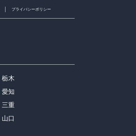
プライバシーポリシー
b 栃木
b 愛知
b 三重
b 山口