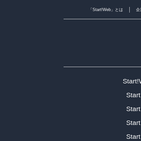
「Start!Web」とは
企
Star
Sta
Sta
Sta
Sta